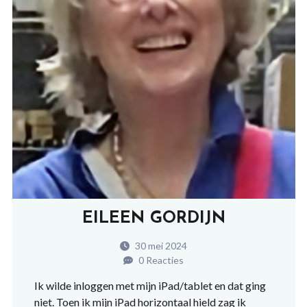
EILEEN GORDIJN
30 mei 2024
0 Reacties
Ik wilde inloggen met mijn iPad/tablet en dat ging
niet. Toen ik mijn iPad horizontaal hield zag ik