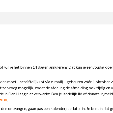
of wil je het binnen 14 dagen annuleren? Dat kun je eenvoudig doe
n moet – schriftelijk (of via e-mail) – gebeuren vóór 1 oktober van 
iefst zo vroeg mogelijk, zodat de afdeling de afmelding ook tijdig 
 in Den Haag niet verwerkt. Ben je landelijk lid of donateur, meld j
u.nl
.
en ontvangen, gaan pas een kalenderjaar later in. Je bent in dat ge