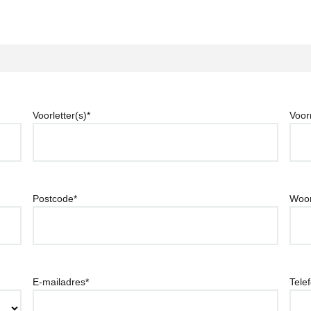
Voorletter(s)
*
Voo
Postcode
*
Woon
E-mailadres
*
Tele