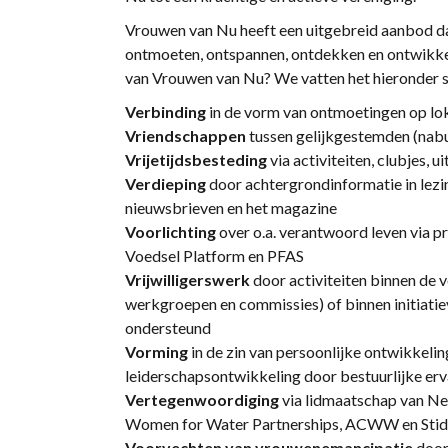
Vrouwen van Nu heeft een uitgebreid aanbod dat 
ontmoeten, ontspannen, ontdekken en ontwikkele
van Vrouwen van Nu? We vatten het hieronder 
Verbinding
in de vorm van ontmoetingen op loka
Vriendschappen
tussen gelijkgestemden (nab
Vrijetijdsbesteding
via activiteiten, clubjes, ui
Verdieping
door achtergrondinformatie in lezi
nieuwsbrieven en het magazine
Voorlichting
over o.a. verantwoord leven via pro
Voedsel Platform en PFAS
Vrijwilligerswerk
door activiteiten binnen de 
werkgroepen en commissies) of binnen initiati
ondersteund
Vorming
in de zin van persoonlijke ontwikkelin
leiderschapsontwikkeling door bestuurlijke erv
Vertegenwoordiging
via lidmaatschap van Ne
Women for Water Partnerships, ACWW en Sti
Voorvechten van vrouwenemancipatie
door