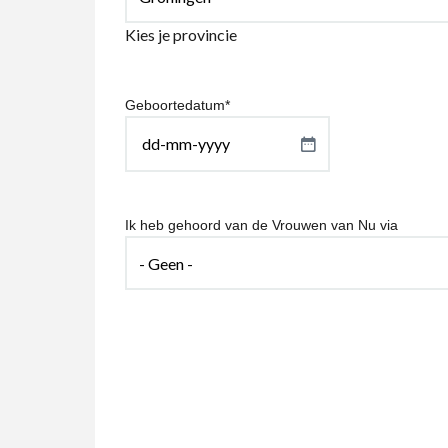
Kies je provincie
Geboortedatum
*
DD
dash
MM
dash
Ik heb gehoord van de Vrouwen van Nu via
JJJJ