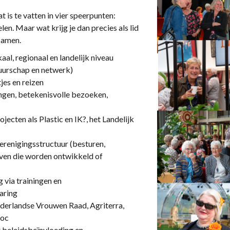
is te vatten in vier speerpunten:
n. Maar wat krijg je dan precies als lid
samen.
al, regionaal en landelijk niveau
uurschap en netwerk)
tjes en reizen
ngen, betekenisvolle bezoeken,
jecten als Plastic en IK?, het Landelijk
verenigingsstructuur (besturen,
even die worden ontwikkeld of
g via trainingen en
aring
derlandse Vrouwen Raad, Agriterra,
doc
 beleidsbeïnvloeding en