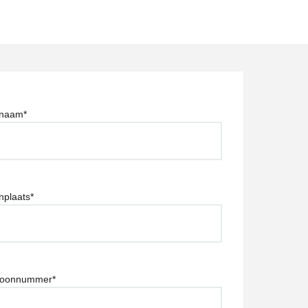
rnaam
*
plaats
*
foonnummer
*