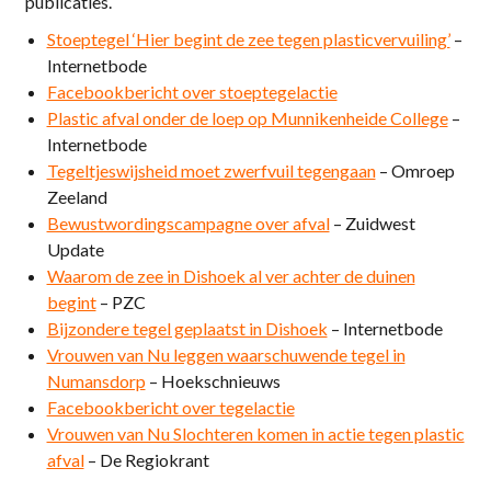
publicaties.
Stoeptegel ‘Hier begint de zee tegen plasticvervuiling’
–
Internetbode
Facebookbericht over stoeptegelactie
Plastic afval onder de loep op Munnikenheide College
–
Internetbode
Tegeltjeswijsheid moet zwerfvuil tegengaan
– Omroep
Zeeland
Bewustwordingscampagne over afval
– Zuidwest
Update
Waarom de zee in Dishoek al ver achter de duinen
begint
– PZC
Bijzondere tegel geplaatst in Dishoek
– Internetbode
Vrouwen van Nu leggen waarschuwende tegel in
Numansdorp
– Hoekschnieuws
Facebookbericht over tegelactie
Vrouwen van Nu Slochteren komen in actie tegen plastic
afval
– De Regiokrant