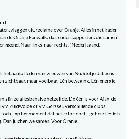
omt
aten, vlaggen uit, reclame over Oranje. Alles in het kader
van de Oranje Fanwalk: duizenden supporters die samen
ringend. Naar links, naar rechts. “Nederlaaand,
ls het aantal leden van Vrouwen van Nu. Stel je dat eens
en zichtbaar, maar voelbaar. Eén beweging. Eén energie.
zijn ze allesbehalve hetzelfde. De één is voor Ajax, de
j VV Zuidwolde of VV Gorssel. Verschillende clubs,
n toch - op het moment dat het ertoe doet - gebeurt er iets
ng. Dan juichen we samen. Voor Oranje.
e vereniging, maar ook andere vergelijkbare