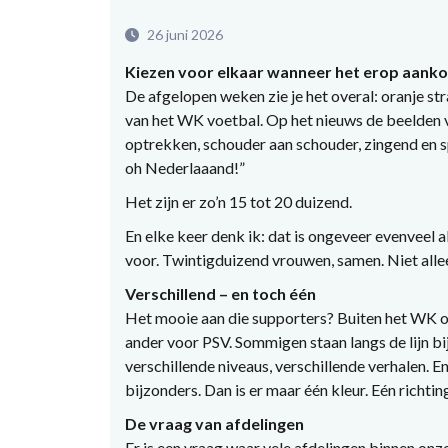
26 juni 2026
Kiezen voor elkaar wanneer het erop aank
De afgelopen weken zie je het overal: oranje str
van het WK voetbal. Op het nieuws de beelden 
optrekken, schouder aan schouder, zingend en sp
oh Nederlaaand!”
Het zijn er zo’n 15 tot 20 duizend.
En elke keer denk ik: dat is ongeveer evenveel a
voor. Twintigduizend vrouwen, samen. Niet alle
Verschillend – en toch één
Het mooie aan die supporters? Buiten het WK om 
ander voor PSV. Sommigen staan langs de lijn bi
verschillende niveaus, verschillende verhalen. E
bijzonders. Dan is er maar één kleur. Eén richti
De vraag van afdelingen
Er is een vraag waar vele afdelingen binnen onz