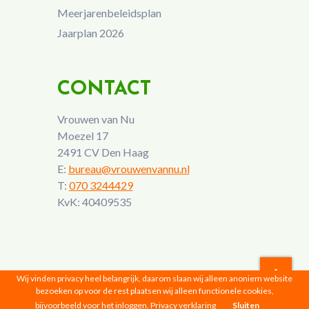
Meerjarenbeleidsplan
Jaarplan 2026
CONTACT
Vrouwen van Nu
Moezel 17
2491 CV Den Haag
E:
bureau@vrouwenvannu.nl
T:
070 3244429
KvK: 40409535
Wij vinden privacy heel belangrijk, daarom slaan wij alleen anoniem website
bezoeken op voor de rest plaatsen wij alleen functionele cookies,
Vrouwen van Nu © 2026 |
Privacyverklaring
bijvoorbeeld voor het inloggen.
Privacy verklaring
Sluiten