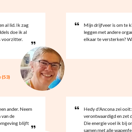
al lid. Ik zag
Mijn drijfveer is om te 
dels doe ik al
leggen met andere organ
 voorzitter.
elkaar te versterken? W
 (53)
 een ander. Neem
Hedy d'Ancona zei ooit: 
n van de
verontwaardigd en zet d
mgeving blijft
Die energie voel ik bij 
samen met alle wapenfei