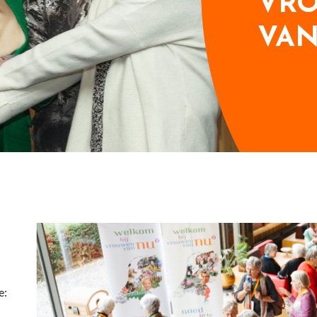
VR
VA
e: