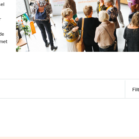
sel
r
de
 met