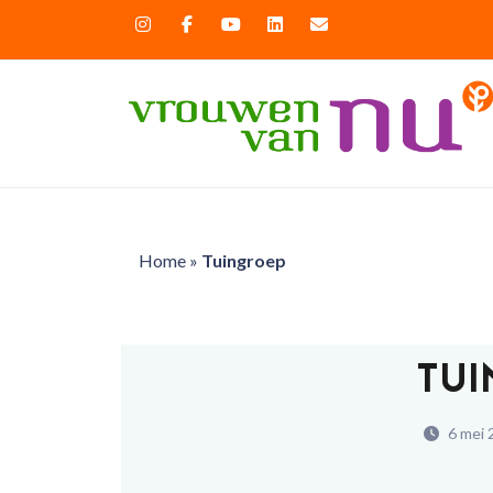
Home
»
Tuingroep
TUI
6 mei 