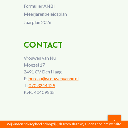
Formulier ANBI
Meerjarenbeleidsplan
Jaarplan 2026
CONTACT
Vrouwen van Nu
Moezel 17
2491 CV Den Haag
E:
bureau@vrouwenvannu.nl
T:
070 3244429
KvK: 40409535
Wij vinden privacy heel belangrijk, daarom slaan wij alleen anoniem website