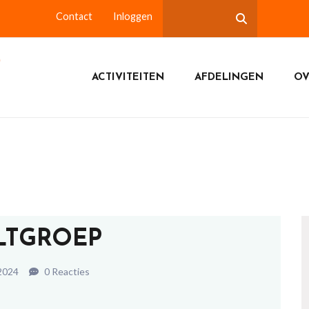
Contact
Inloggen
ACTIVITEITEN
AFDELINGEN
OV
LTGROEP
2024
0 Reacties