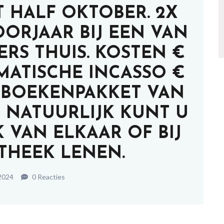
T HALF OKTOBER. 2X
OORJAAR BIJ EEN VAN
RS THUIS. KOSTEN €
OMATISCHE INCASSO €
EF BOEKENPAKKET VAN
– NATUURLIJK KUNT U
 VAN ELKAAR OF BIJ
OTHEEK LENEN.
 2024
0 Reacties