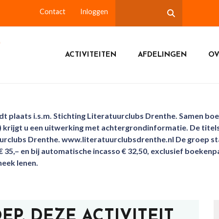
Contact
Inloggen
ACTIVITEITEN
AFDELINGEN
OV
ndt plaats i.s.m. Stichting Literatuurclubs Drenthe. Samen b
4) krijgt u een uitwerking met achtergrondinformatie. De tite
urclubs Drenthe. www.literatuurclubsdrenthe.nl De groep sta
€ 35,– en bij automatische incasso € 32,50, exclusief boekenp
heek lenen.
P. DEZE ACTIVITEIT