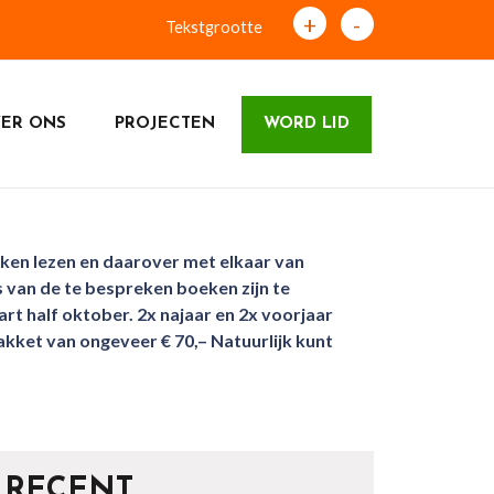
+
-
Tekstgrootte
ER ONS
PROJECTEN
WORD LID
oeken lezen en daarover met elkaar van
ls van de te bespreken boeken zijn te
rt half oktober. 2x najaar en 2x voorjaar
akket van ongeveer € 70,– Natuurlijk kunt
RECENT