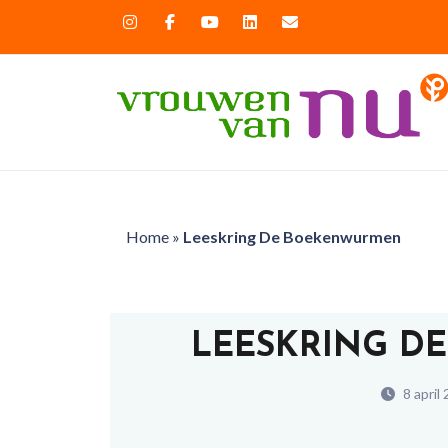
Home
»
Leeskring De Boekenwurmen
LEESKRING D
8 april