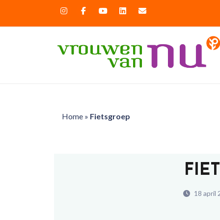
Home
»
Fietsgroep
FIE
18 april