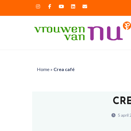
Home
»
Crea café
CR
5 april