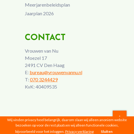
Meerjarenbeleidsplan
Jaarplan 2026
CONTACT
Vrouwen van Nu
Moezel 17
2491 CV Den Haag
E:
bureau@vrouwenvannu.nl
T:
070 3244429
KvK: 40409535
Wij vinden privacy heel belangrijk, daarom slaan wij alleen anoniem website
bezoeken op voor de rest plaatsen wij alleen functionele cookies,
Vrouwen van Nu © 2026 |
Privacyverklaring
bijvoorbeeld voor het inloggen.
Privacy verklaring
Sluiten