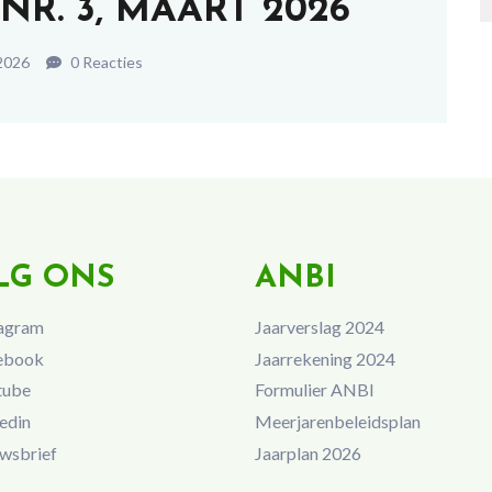
NR. 3, MAART 2026
2026
0 Reacties
LG ONS
ANBI
agram
Jaarverslag 2024
ebook
Jaarrekening 2024
tube
Formulier ANBI
edin
Meerjarenbeleidsplan
wsbrief
Jaarplan 2026