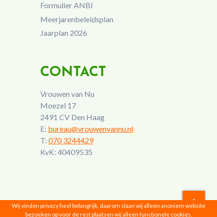
Formulier ANBI
Meerjarenbeleidsplan
Jaarplan 2026
CONTACT
Vrouwen van Nu
Moezel 17
2491 CV Den Haag
E:
bureau@vrouwenvannu.nl
T:
070 3244429
KvK: 40409535
Wij vinden privacy heel belangrijk, daarom slaan wij alleen anoniem website
bezoeken op voor de rest plaatsen wij alleen functionele cookies,