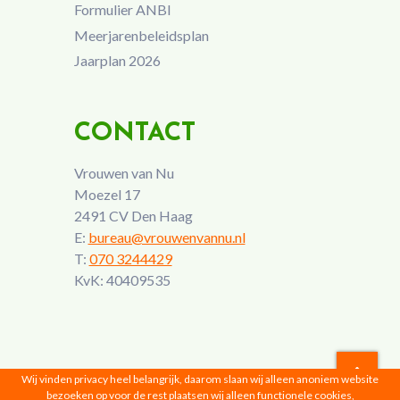
Formulier ANBI
Meerjarenbeleidsplan
Jaarplan 2026
CONTACT
Vrouwen van Nu
Moezel 17
2491 CV Den Haag
E:
bureau@vrouwenvannu.nl
T:
070 3244429
KvK: 40409535
Wij vinden privacy heel belangrijk, daarom slaan wij alleen anoniem website
bezoeken op voor de rest plaatsen wij alleen functionele cookies,