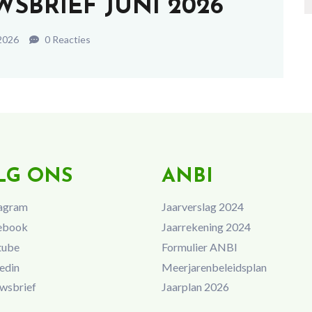
SBRIEF JUNI 2026
 2026
0 Reacties
LG ONS
ANBI
agram
Jaarverslag 2024
ebook
Jaarrekening 2024
tube
Formulier ANBI
edin
Meerjarenbeleidsplan
wsbrief
Jaarplan 2026