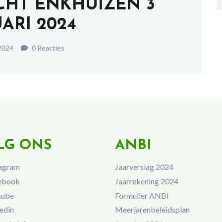
CHT ENKHUIZEN 3
ARI 2024
2024
0 Reacties
LG ONS
ANBI
agram
Jaarverslag 2024
ebook
Jaarrekening 2024
tube
Formulier ANBI
edin
Meerjarenbeleidsplan