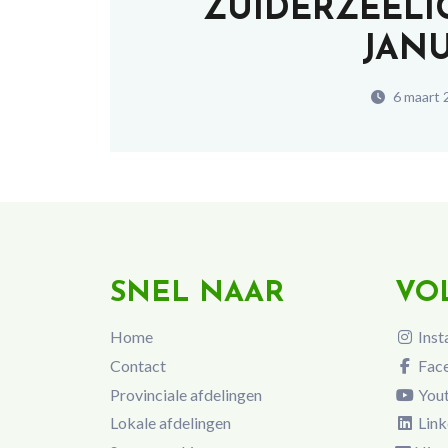
ZUIDERZEELI
JANU
6 maart 
SNEL NAAR
VO
Home
Inst
Contact
Fac
Provinciale afdelingen
You
Lokale afdelingen
Link