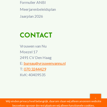
Formulier ANBI
Meerjarenbeleidsplan
Jaarplan 2026
CONTACT
Vrouwen van Nu
Moezel 17
2491 CV Den Haag
E:
bureau@vrouwenvannu.nl
T:
070 3244429
KvK: 40409535
Wij vinden privacy heel belangrijk, daarom slaan wij alleen anoniem website
bezoeken op voor de rest plaatsen wij alleen functionele cookies,