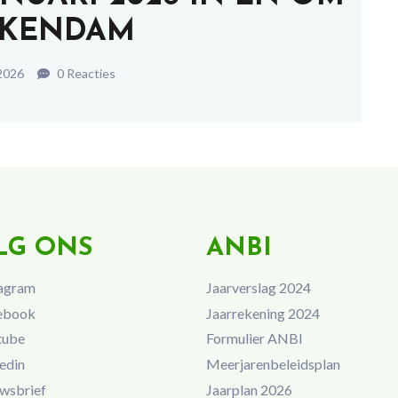
KENDAM
 2026
0 Reacties
LG ONS
ANBI
agram
Jaarverslag 2024
ebook
Jaarrekening 2024
tube
Formulier ANBI
edin
Meerjarenbeleidsplan
wsbrief
Jaarplan 2026