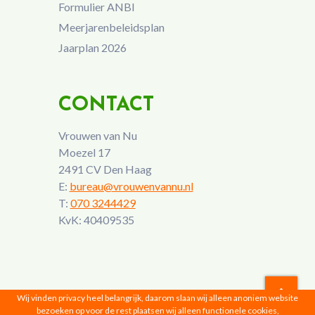
Formulier ANBI
Meerjarenbeleidsplan
Jaarplan 2026
CONTACT
Vrouwen van Nu
Moezel 17
2491 CV Den Haag
E:
bureau@vrouwenvannu.nl
T:
070 3244429
KvK: 40409535
Wij vinden privacy heel belangrijk, daarom slaan wij alleen anoniem website
bezoeken op voor de rest plaatsen wij alleen functionele cookies,