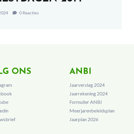
2024
0 Reacties
LG ONS
ANBI
agram
Jaarverslag 2024
ebook
Jaarrekening 2024
tube
Formulier ANBI
edin
Meerjarenbeleidsplan
wsbrief
Jaarplan 2026