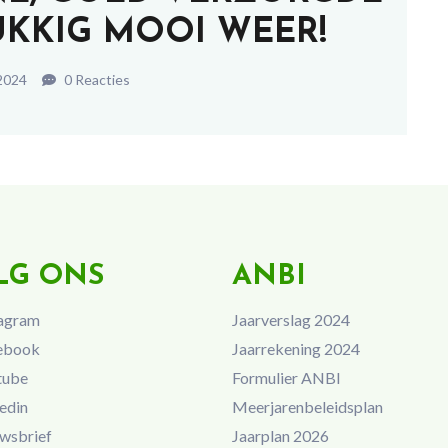
UKKIG MOOI WEER!
 2024
0 Reacties
LG ONS
ANBI
agram
Jaarverslag 2024
ebook
Jaarrekening 2024
tube
Formulier ANBI
edin
Meerjarenbeleidsplan
wsbrief
Jaarplan 2026