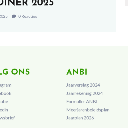
DINER 2025
2025
0 Reacties
LG ONS
ANBI
agram
Jaarverslag 2024
ebook
Jaarrekening 2024
tube
Formulier ANBI
edin
Meerjarenbeleidsplan
wsbrief
Jaarplan 2026