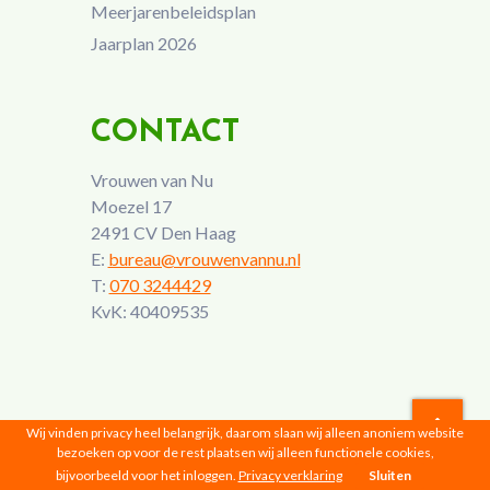
Meerjarenbeleidsplan
Jaarplan 2026
CONTACT
Vrouwen van Nu
Moezel 17
2491 CV Den Haag
E:
bureau@vrouwenvannu.nl
T:
070 3244429
KvK: 40409535
Wij vinden privacy heel belangrijk, daarom slaan wij alleen anoniem website
bezoeken op voor de rest plaatsen wij alleen functionele cookies,
Vrouwen van Nu © 2026 |
Privacyverklaring
bijvoorbeeld voor het inloggen.
Privacy verklaring
Sluiten