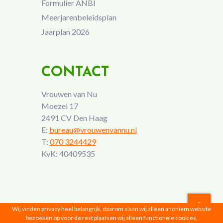
Formulier ANBI
Meerjarenbeleidsplan
Jaarplan 2026
CONTACT
Vrouwen van Nu
Moezel 17
2491 CV Den Haag
E:
bureau@vrouwenvannu.nl
T:
070 3244429
KvK: 40409535
Wij vinden privacy heel belangrijk, daarom slaan wij alleen anoniem website
bezoeken op voor de rest plaatsen wij alleen functionele cookies,
Vrouwen van Nu © 2026 |
Privacyverklaring