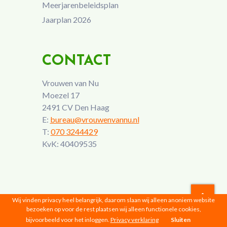
Meerjarenbeleidsplan
Jaarplan 2026
CONTACT
Vrouwen van Nu
Moezel 17
2491 CV Den Haag
E:
bureau@vrouwenvannu.nl
T:
070 3244429
KvK: 40409535
Wij vinden privacy heel belangrijk, daarom slaan wij alleen anoniem website
bezoeken op voor de rest plaatsen wij alleen functionele cookies,
Vrouwen van Nu © 2026 |
Privacyverklaring
bijvoorbeeld voor het inloggen.
Privacy verklaring
Sluiten