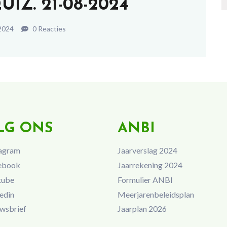
IZ. 21-08-2024
2024
0 Reacties
LG ONS
ANBI
agram
Jaarverslag 2024
ebook
Jaarrekening 2024
tube
Formulier ANBI
edin
Meerjarenbeleidsplan
wsbrief
Jaarplan 2026