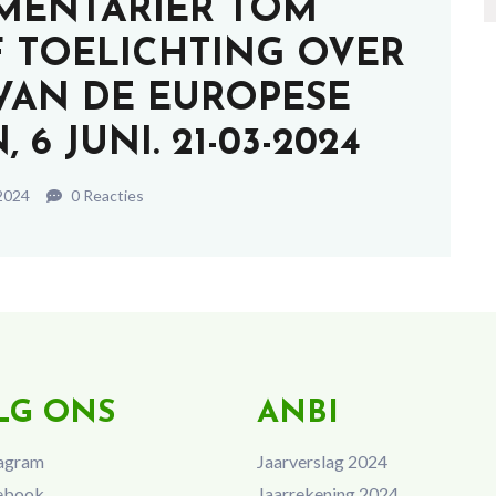
MENTARIËR TOM
F TOELICHTING OVER
VAN DE EUROPESE
6 JUNI. 21-03-2024
2024
0 Reacties
LG ONS
ANBI
agram
Jaarverslag 2024
ebook
Jaarrekening 2024