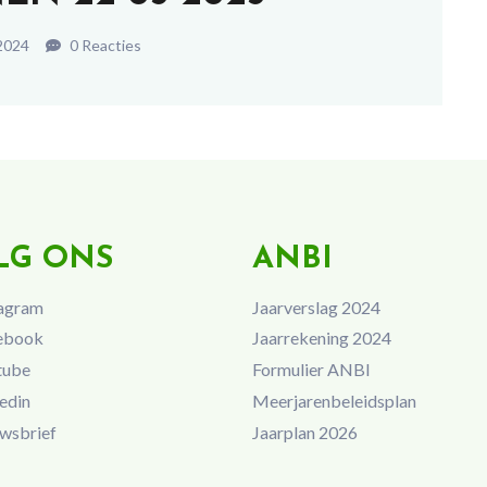
2024
0 Reacties
LG ONS
ANBI
agram
Jaarverslag 2024
ebook
Jaarrekening 2024
tube
Formulier ANBI
edin
Meerjarenbeleidsplan
wsbrief
Jaarplan 2026