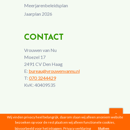
Meerjarenbeleidsplan
Jaarplan 2026
CONTACT
Vrouwen van Nu
Moezel 17
2491 CV Den Haag
E:
bureau@vrouwenvannu.nl
T:
070 3244429
KvK: 40409535
Wij vinden privacy heel belangrijk, daarom slaan wij alleen anoniem website
bezoeken op voor de rest plaatsen wij alleen functionele cookies,
Vrouwen van Nu © 2026 |
Privacyverklaring
bijvoorbeeld voor het inloggen.
Privacy verklaring
Sluiten