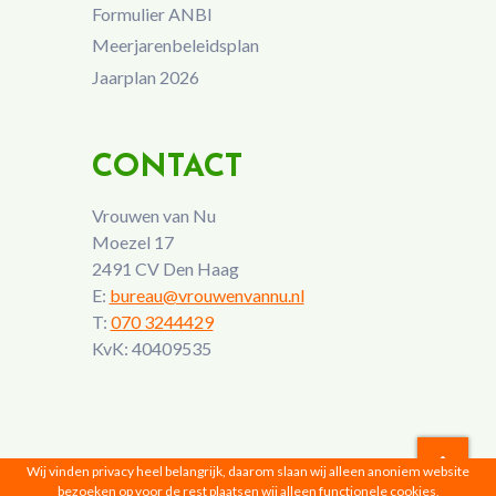
Formulier ANBI
Meerjarenbeleidsplan
Jaarplan 2026
CONTACT
Vrouwen van Nu
Moezel 17
2491 CV Den Haag
E:
bureau@vrouwenvannu.nl
T:
070 3244429
KvK: 40409535
Wij vinden privacy heel belangrijk, daarom slaan wij alleen anoniem website
bezoeken op voor de rest plaatsen wij alleen functionele cookies,