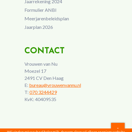
Jaarrekening 2024
Formulier ANBI
Meerjarenbeleidsplan
Jaarplan 2026
CONTACT
Vrouwen van Nu
Moezel 17
2491 CV Den Haag
E:
bureau@vrouwenvannu.nl
T:
070 3244429
KvK: 40409535
Wij vinden privacy heel belangrijk, daarom slaan wij alleen anoniem website