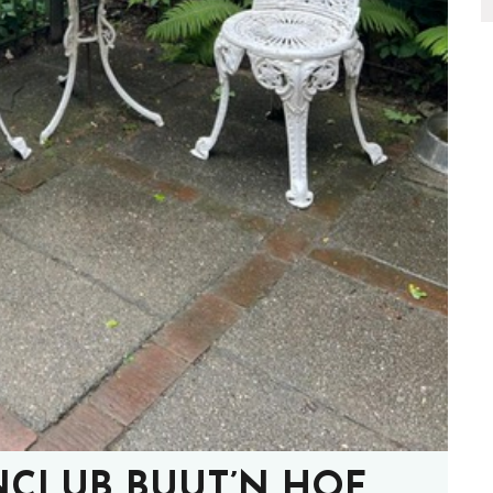
INCLUB BUUT’N HOF