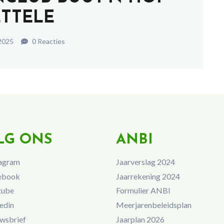
ETTELE
 2025
0 Reacties
LG ONS
ANBI
agram
Jaarverslag 2024
ebook
Jaarrekening 2024
tube
Formulier ANBI
edin
Meerjarenbeleidsplan
wsbrief
Jaarplan 2026