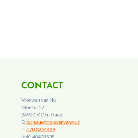
CONTACT
Vrouwen van Nu
Moezel 17
2491 CV Den Haag
E:
bureau@vrouwenvannu.nl
T:
070 3244429
KvK: 40409535