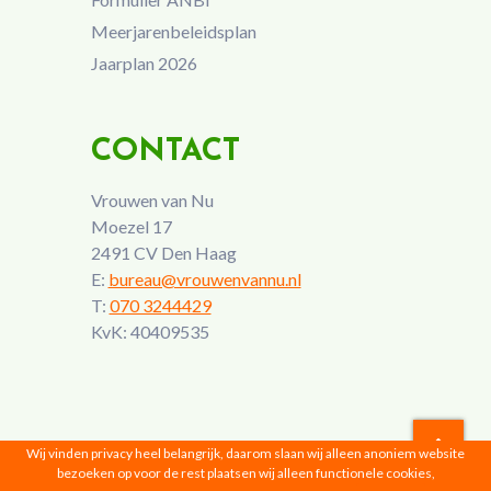
Meerjarenbeleidsplan
Jaarplan 2026
CONTACT
Vrouwen van Nu
Moezel 17
2491 CV Den Haag
E:
bureau@vrouwenvannu.nl
T:
070 3244429
KvK: 40409535
Wij vinden privacy heel belangrijk, daarom slaan wij alleen anoniem website
bezoeken op voor de rest plaatsen wij alleen functionele cookies,
Vrouwen van Nu © 2026 |
Privacyverklaring