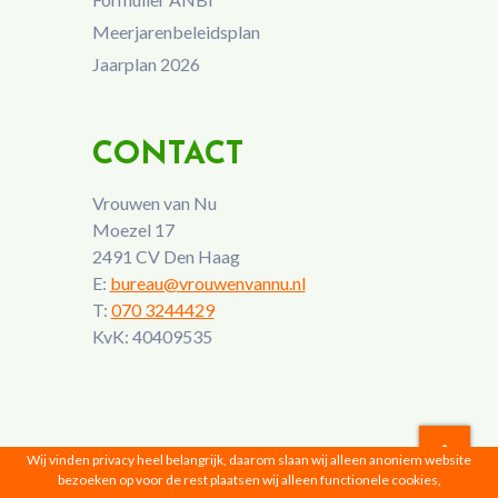
Meerjarenbeleidsplan
Jaarplan 2026
CONTACT
Vrouwen van Nu
Moezel 17
2491 CV Den Haag
E:
bureau@vrouwenvannu.nl
T:
070 3244429
KvK: 40409535
Wij vinden privacy heel belangrijk, daarom slaan wij alleen anoniem website
bezoeken op voor de rest plaatsen wij alleen functionele cookies,
Vrouwen van Nu © 2026 |
Privacyverklaring