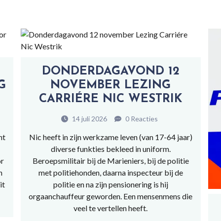
DONDERDAGAVOND 12
G
NOVEMBER LEZING
CARRIÉRE NIC WESTRIK
14 juli 2026
0 Reacties
ht
Nic heeft in zijn werkzame leven (van 17-64 jaar)
diverse funkties bekleed in uniform.
or
Beroepsmilitair bij de Marieniers, bij de politie
n
met politiehonden, daarna inspecteur bij de
it
politie en na zijn pensionering is hij
orgaanchauffeur geworden. Een mensenmens die
veel te vertellen heeft.