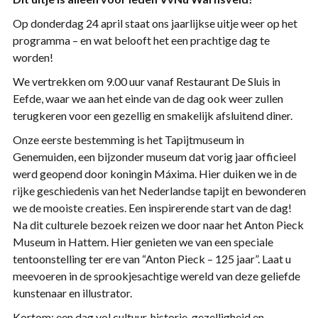
Op donderdag 24 april staat ons jaarlijkse uitje weer op het
programma – en wat belooft het een prachtige dag te
worden!
We vertrekken om 9.00 uur vanaf Restaurant De Sluis in
Eefde, waar we aan het einde van de dag ook weer zullen
terugkeren voor een gezellig en smakelijk afsluitend diner.
Onze eerste bestemming is het Tapijtmuseum in
Genemuiden, een bijzonder museum dat vorig jaar officieel
werd geopend door koningin Máxima. Hier duiken we in de
rijke geschiedenis van het Nederlandse tapijt en bewonderen
we de mooiste creaties. Een inspirerende start van de dag!
Na dit culturele bezoek reizen we door naar het Anton Pieck
Museum in Hattem. Hier genieten we van een speciale
tentoonstelling ter ere van “Anton Pieck – 125 jaar”. Laat u
meevoeren in de sprookjesachtige wereld van deze geliefde
kunstenaar en illustrator.
Kortom: een dag vol cultuur, historie, gezelligheid en