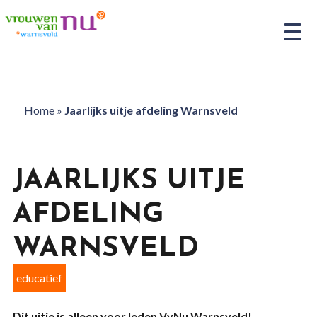
Home
»
Jaarlijks uitje afdeling Warnsveld
JAARLIJKS UITJE
AFDELING
WARNSVELD
educatief
Dit uitje is alleen voor leden VvNu Warnsveld!