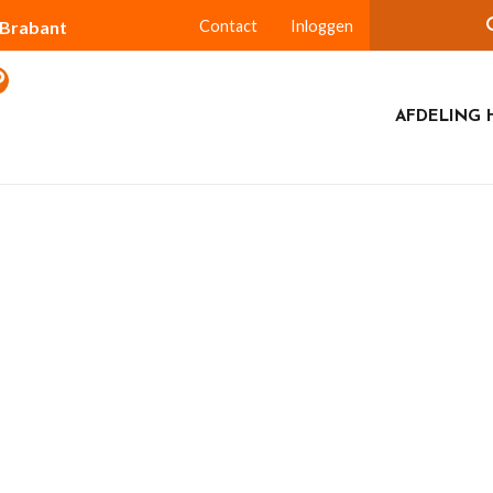
-Brabant
Contact
Inloggen
AFDELING 
Walter van Geffen toont: Toon Hermans