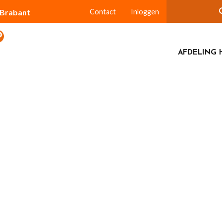
-Brabant
Contact
Inloggen
AFDELING 
estyle”