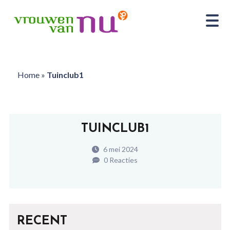
Home
»
Tuinclub1
TUINCLUB1
6 mei 2024
0 Reacties
RECENT