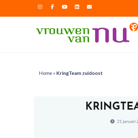
Home
»
KringTeam zuidoost
KRINGTE
21 januari