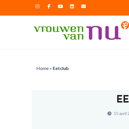
Home
»
Eetclub
E
15 april