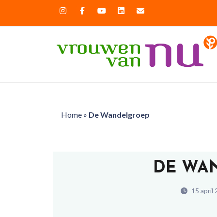
Home
»
De Wandelgroep
DE WA
15 april