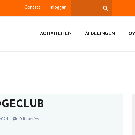
Contact
Inloggen
ACTIVITEITEN
AFDELINGEN
OV
DGECLUB
2024
0 Reacties