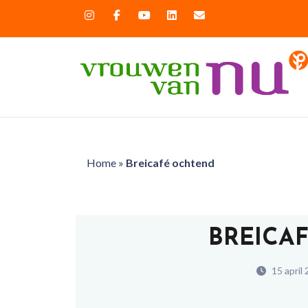
Home
»
Breicafé ochtend
BREICA
15 april