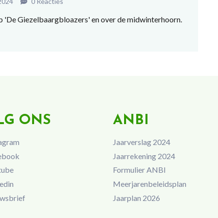
2024
0 Reacties
ep 'De Giezelbaargbloazers' en over de midwinterhoorn.
LG ONS
ANBI
agram
Jaarverslag 2024
ebook
Jaarrekening 2024
tube
Formulier ANBI
edin
Meerjarenbeleidsplan
wsbrief
Jaarplan 2026