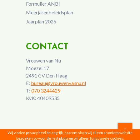
Formulier ANBI
Meerjarenbeleidsplan
Jaarplan 2026
CONTACT
Vrouwen van Nu
Moezel 17
2491 CV Den Haag
E:
bureau@vrouwenvannu.nl
T:
070 3244429
KvK: 40409535
Wij vinden privacy heel belangrijk, daarom slaan wij alleen anoniem website
bezoeken op voor de rest plaatsen wij alleen functionele cookies,