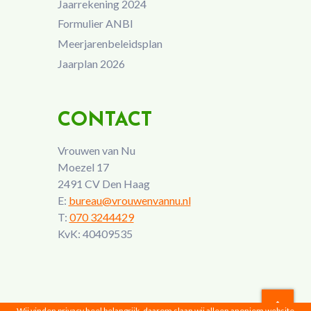
Jaarrekening 2024
Formulier ANBI
Meerjarenbeleidsplan
Jaarplan 2026
CONTACT
Vrouwen van Nu
Moezel 17
2491 CV Den Haag
E:
bureau@vrouwenvannu.nl
T:
070 3244429
KvK: 40409535
Wij vinden privacy heel belangrijk, daarom slaan wij alleen anoniem website